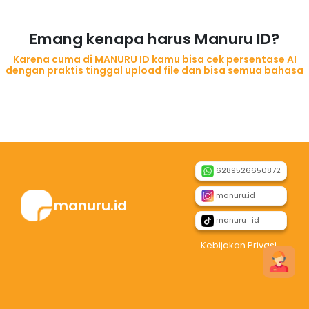
Emang kenapa harus Manuru ID?
Karena cuma di MANURU ID kamu bisa cek persentase AI
dengan praktis tinggal upload file dan bisa semua bahasa
6289526650872
manuru.id
manuru.id
manuru_id
Kebijakan Privasi