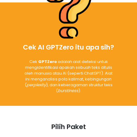
Cek AI GPTZero itu apa sih?
Cek
GPTZero
adalah alat deteksi untuk
mengidentifikasi apakah sebuah teks ditulis
oleh manusia atau AI (seperti ChatGPT). Alat
ini menganalisis pola kalimat, kebingungan
(
perplexity
), dan keberagaman struktur teks
(
burstiness
).
Pilih Paket