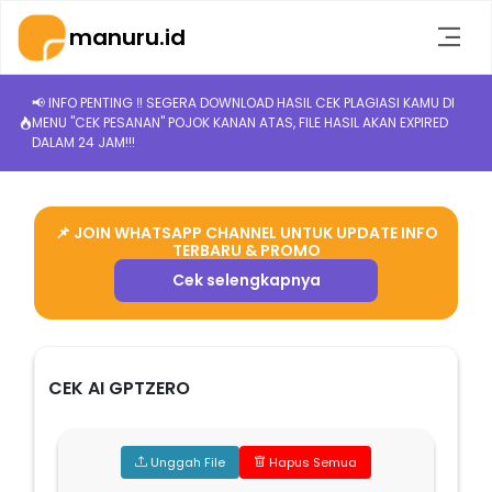
manuru.id
📢 INFO PENTING ‼️ SEGERA DOWNLOAD HASIL CEK PLAGIASI KAMU DI
MENU "CEK PESANAN" POJOK KANAN ATAS, FILE HASIL AKAN EXPIRED
DALAM 24 JAM!!!
📌 JOIN WHATSAPP CHANNEL UNTUK UPDATE INFO
TERBARU & PROMO
Cek selengkapnya
CEK AI GPTZERO
Unggah File
Hapus Semua