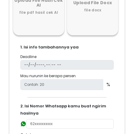
Upload File Hasil Cek
Upload File Docx
AI
file docx
file pdf hasil cek AI
1. Isi info tambahannya yaa
Deadline
Mau nurunin ke berapa persen
%
2. Isi Nomor Whatsapp kamu buat ngirim
hasilnya